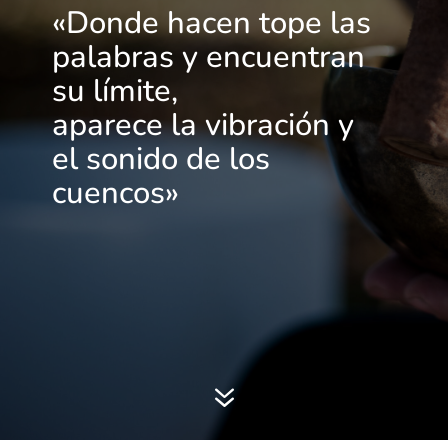
«Donde hacen tope las
palabras y encuentran
su límite,
aparece la vibración y
el sonido de los
cuencos»
7