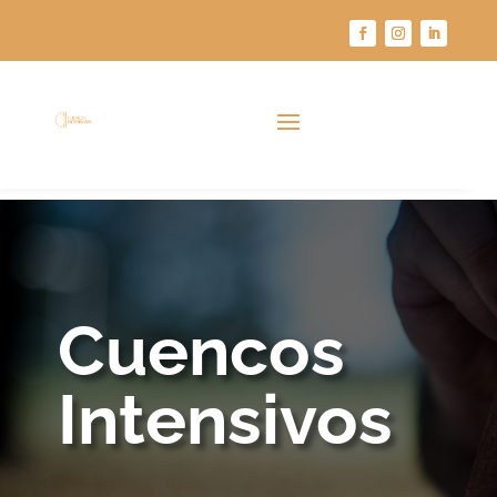
Cuencos
Intensivos