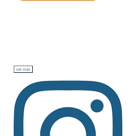
ver más