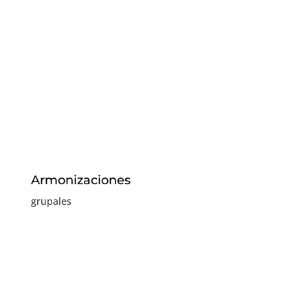
Armonizaciones
grupales