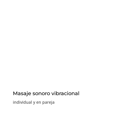
Masaje sonoro vibracional
individual y en pareja