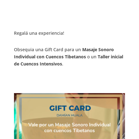
Regalá una experiencia!
Obsequia una Gift Card para un
Masaje Sonoro
Individual con Cuencos Tibetanos
o un
Taller inicial
de Cuencos Intensivos
.
CONTACTARME